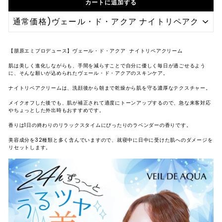
カートに追加する
レ
ク
ト
シ
【朋原エミプロデュース】ヴェール・ド・アクア ナイトリペアクリーム
ョ
肌は美しく進化しながらも、手間を減らすことで自分に優しく毎日が過ごせるよう
に、そんな願いが込められたヴェール・ド・アクアのスキンケア。
ッ
ナイトリペアクリームは、洗顔後から朝まで乾燥から肌を守る濃厚なテクスチャー。
プ
メイクオフした後でも、肌が補正されて適度にトーンアップするので、急な来客対応
やちょっとした外出時もおすすめです。
香りは1
日の終わりのリラックスタイムにぴったりのラベンダーの香りです。
美容成分を32種類と多く含んでいますので、就寝中に日中に受けた肌へのダメージを
リセットします。