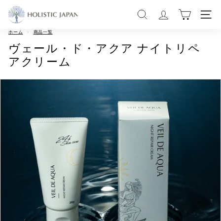
コ
H
ン
サイトを検索する
サイ
テ
O
ン
ツ
ホーム
>
商品一覧
L
に
ヴェール・ド・アクア ナイトリペ
ス
I
キ
アクリーム
ッ
S
プ
す
T
る
I
C
J
A
P
A
N
|
ホ
リ