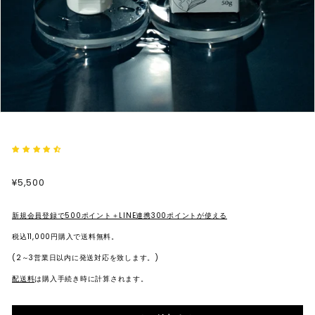
ス
テ
ィ
ッ
ク・
オ
ー
ガ
ニ
通
割
¥5,500
¥5,500
ッ
常
引
価
価
ク
格
格
新規会員登録で500ポイント＋LINE連携300ポイントが使える
コ
税込11,000円購入で送料無料。
ス
(2～3営業日以内に発送対応を致します。)
メ
配送料
は購入手続き時に計算されます。
の
セ