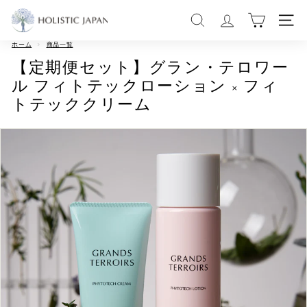
コ
H
ン
サイトを検索する
サイ
テ
O
ン
ツ
ホーム
>
商品一覧
L
に
【定期便セット】グラン・テロワー
ス
I
キ
ル フィトテックローション × フィ
ッ
S
プ
トテッククリーム
す
T
る
I
C
J
A
P
A
N
|
ホ
リ