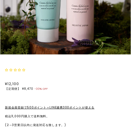
ス
テ
ィ
ッ
ク・
オ
ー
ガ
ニ
ッ
通
¥12,100
¥12,100
ク
常
【定期便】
¥8,470
-30% OFF
価
コ
格
ス
新規会員登録で500ポイント＋LINE連携300ポイントが使える
メ
税込11,000円購入で送料無料。
の
(2～3営業日以内に発送対応を致します。)
セ