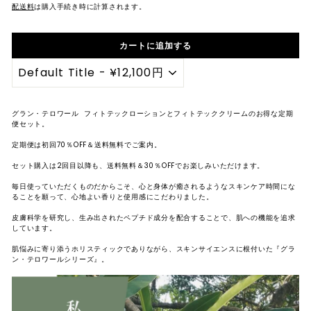
配送料
は購入手続き時に計算されます。
レ
ク
カートに追加する
ト
シ
ョ
ッ
グラン・テロワール フィトテックローションとフィトテッククリームのお得な定期
便セット。
プ
定期便は初回70％OFF＆送料無料でご案内。
セット購入は2回目以降も、送料無料＆30％OFFでお楽しみいただけます。
毎日使っていただくものだからこそ、心と身体が癒されるようなスキンケア時間にな
ることを願って、心地よい香りと使用感にこだわりました。
皮膚科学を研究し、生み出されたペプチド成分を配合することで、肌への機能を追求
しています。
肌悩みに寄り添うホリスティックでありながら、スキンサイエンスに根付いた『グラ
ン・テロワールシリーズ』。