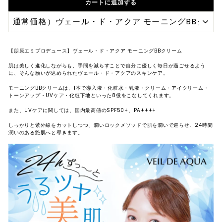
カートに追加する
レ
ク
ト
シ
【朋原エミプロデュース】ヴェール・ド・アクア モーニングBBクリーム
ョ
肌は美しく進化しながらも、手間を減らすことで自分に優しく毎日が過ごせるよう
に、そんな願いが込められたヴェール・ド・アクアのスキンケア。
ッ
モーニングBBクリームは、1本で導入液・化粧水・乳液・クリーム・アイクリーム・
プ
トーンアップ・UVケア・化粧下地といった8役をこなしてくれます。
また、UVケアに関しては、国内最高値の
SPF50+、PA++++
しっかりと紫外線をカットしつつ、潤いロックメソッドで肌を潤いで巡らせ、24時間
潤いのある艶肌へと導きます。