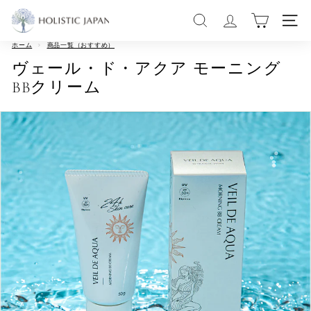
コ
H
ン
サイトを検索する
サイ
テ
O
ン
ツ
ホーム
>
商品一覧（おすすめ）
L
に
ヴェール・ド・アクア モーニング
ス
I
キ
BBクリーム
ッ
S
プ
す
T
る
I
C
J
A
P
A
N
|
ホ
リ