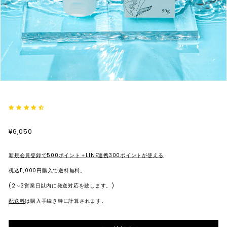
ス
テ
ィ
ッ
ク・
オ
ー
ガ
ニ
通
割
¥6,050
¥6,050
ッ
常
引
価
価
ク
格
格
新規会員登録で500ポイント＋LINE連携300ポイントが使える
コ
税込11,000円購入で送料無料。
ス
(2～3営業日以内に発送対応を致します。)
メ
配送料
は購入手続き時に計算されます。
の
セ