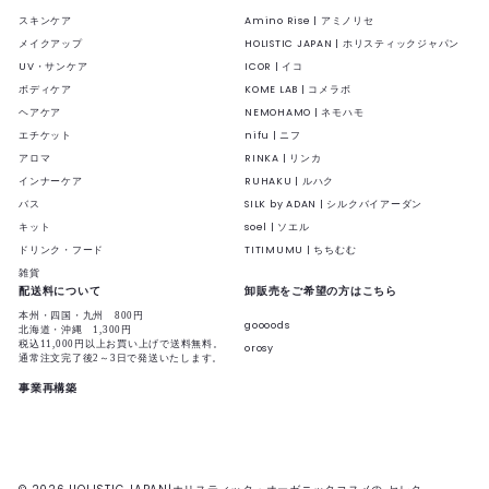
スキンケア
Amino Rise | アミノリセ
メイクアップ
HOLISTIC JAPAN | ホリスティックジャパン
UV・サンケア
ICOR | イコ
ボディケア
KOME LAB | コメラボ
ヘアケア
NEMOHAMO | ネモハモ
エチケット
nifu | ニフ
アロマ
RINKA | リンカ
インナーケア
RUHAKU | ルハク
バス
SILK by ADAN | シルクバイアーダン
キット
soel | ソエル
ドリンク・フード
TITIMUMU | ちちむむ
雑貨
配送料について
卸販売をご希望の方はこちら
本州・四国・九州 800円
goooods
北海道・沖縄 1,300円
税込11,000円以上お買い上げで送料無料。
orosy
通常注文完了後2～3日で発送いたします。
事業再構築