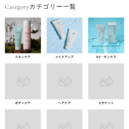
レ
Categoryカテゴリー一覧
ク
ト
シ
ョ
ッ
プ
スキンケア
メイクアップ
UV・サンケア
ボディケア
ヘアケア
エチケット