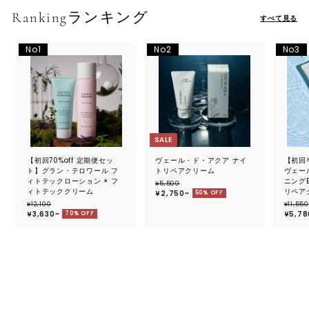
ス
Rankingランキング
すべて見る
テ
ィ
ッ
ク・
オ
ー
SALE
ガ
【初回70%off 定期便セッ
ヴェール・ド・アクア ナイ
【初回
ニ
ト】グラン・テロワール フ
トリペアクリーム
ヴェー
ィトテックローション × フ
ニングB
¥
¥5,500
ッ
ィトテッククリーム
リペア
5
¥2,750~
50% OFF
,
¥
¥12,100
¥11,550
ク
5
1
¥3,630~
¥5,78
70% OFF
0
2
コ
0
,
1
ス
0
0
メ
の
セ