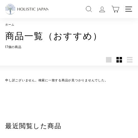
コ
H
ン
サイトを検索する
サイ
テ
O
ン
ツ
L
に
ホーム
ス
I
商品一覧（おすすめ）
キ
ッ
S
プ
17個の商品
す
T
る
I
大
小
リ
C
き
さ
ス
い
い
ト
J
申し訳ございません。検索に一致する商品が見つかりませんでした。
A
P
A
N
|
最近閲覧した商品
ホ
リ